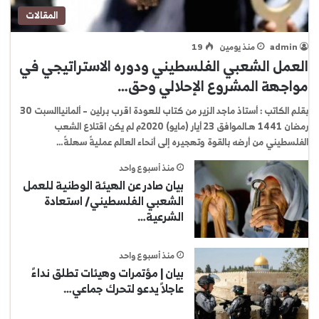
المقالات
admin
منذ يومين
19
العمل الشعبي الفلسطيني ودوره الاستراتيجي في
مواجهة المشروع الإحلالي وحق…
بقلم الكاتب : أستاذ ماجد الزير من كتاب للعودة اقرب برلين – ألمانياالسبت 30
رمضان 1441 هـالموافق 23 أيار (مايو) 2020م لم يكن اقتلاع الشعب
الفلسطيني من أرضه بالقوة وتهجيره إلى أنحاء العالم عمليةً سهلةً…
منذ أسبوع واحد
بيان صادر عن الهيئة الوطنية للعمل
الشعبي الفلسطيني/ استعادة
الشرعية…
منذ أسبوع واحد
بيان | مؤتمرات وهيئات تطلق نداءً
عاجلاً يدعو لتحرك جماعي…