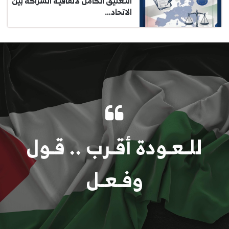
التعليق الكامل لاتفاقية الشراكة بين
الاتحاد…
للـعـودة أقـرب .. قـول
وفـعـل