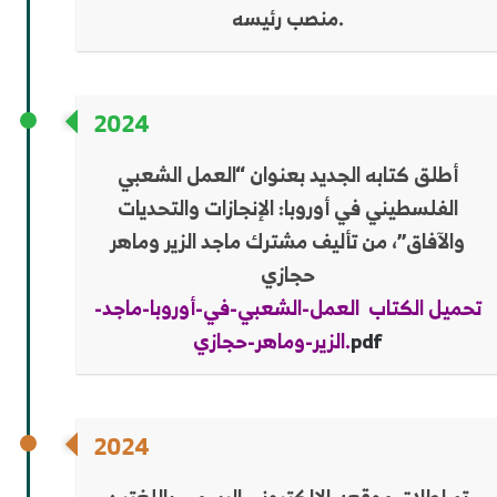
منصب رئيسه.
2024
أطلق كتابه الجديد بعنوان “العمل الشعبي
الفلسطيني في أوروبا: الإنجازات والتحديات
والآفاق”، من تأليف مشترك ماجد الزير وماهر
حجازي
تحميل الكتاب العمل-الشعبي-في-أوروبا-ماجد-
pdf
الزير-وماهر-حجازي.
2024