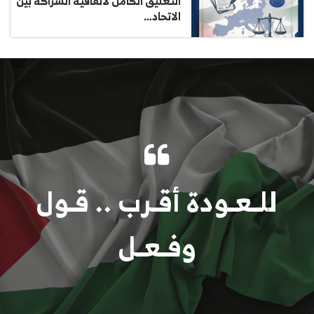
التعليق الكامل لاتفاقية الشراكة بين
الاتحاد…
للـعـودة أقـرب .. قـول
وفـعـل