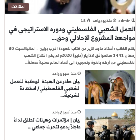
المقالات
admin
منذ يوم واحد
18
العمل الشعبي الفلسطيني ودوره الاستراتيجي في
مواجهة المشروع الإحلالي وحق…
بقلم الكاتب : أستاذ ماجد الزير من كتاب للعودة اقرب برلين – ألمانياالسبت 30
رمضان 1441 هـالموافق 23 أيار (مايو) 2020م لم يكن اقتلاع الشعب
الفلسطيني من أرضه بالقوة وتهجيره إلى أنحاء العالم عمليةً سهلةً…
منذ أسبوع واحد
بيان صادر عن الهيئة الوطنية للعمل
الشعبي الفلسطيني/ استعادة
الشرعية…
منذ أسبوع واحد
بيان | مؤتمرات وهيئات تطلق نداءً
عاجلاً يدعو لتحرك جماعي…