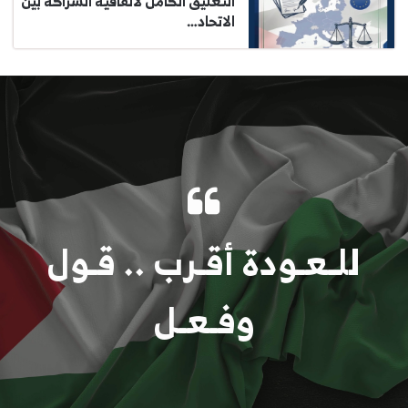
التعليق الكامل لاتفاقية الشراكة بين
الاتحاد…
للـعـودة أقـرب .. قـول
وفـعـل