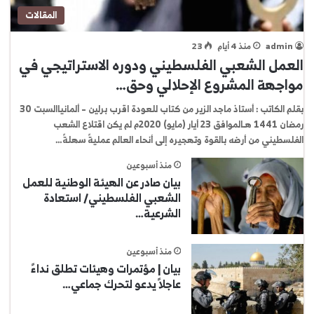
المقالات
admin
منذ 4 أيام
23
العمل الشعبي الفلسطيني ودوره الاستراتيجي في
مواجهة المشروع الإحلالي وحق…
بقلم الكاتب : أستاذ ماجد الزير من كتاب للعودة اقرب برلين – ألمانياالسبت 30
رمضان 1441 هـالموافق 23 أيار (مايو) 2020م لم يكن اقتلاع الشعب
الفلسطيني من أرضه بالقوة وتهجيره إلى أنحاء العالم عمليةً سهلةً…
منذ أسبوعين
بيان صادر عن الهيئة الوطنية للعمل
الشعبي الفلسطيني/ استعادة
الشرعية…
منذ أسبوعين
بيان | مؤتمرات وهيئات تطلق نداءً
عاجلاً يدعو لتحرك جماعي…