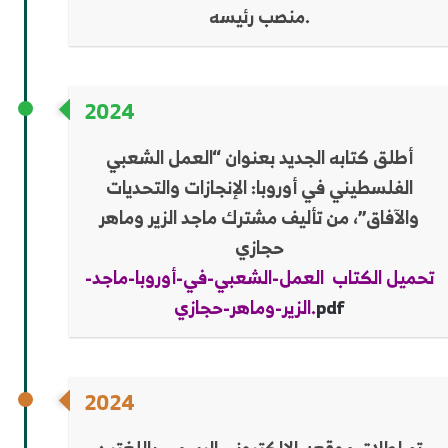
منصب رئيسه.
2024
أطلق كتابه الجديد بعنوان “العمل الشعبي
الفلسطيني في أوروبا: الإنجازات والتحديات
والآفاق”، من تأليف مشترك ماجد الزير وماهر
حجازي
تحميل الكتاب العمل-الشعبي-في-أوروبا-ماجد-
pdf
الزير-وماهر-حجازي.
2024