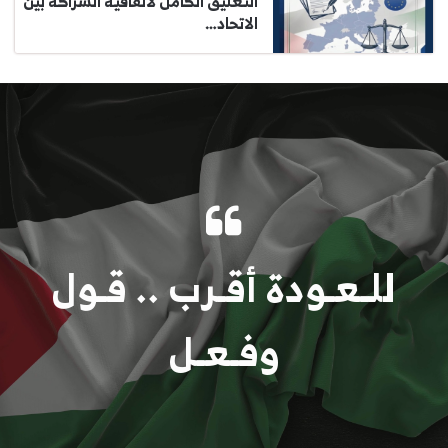
التعليق الكامل لاتفاقية الشراكة بين
الاتحاد…
للـعـودة أقـرب .. قـول
وفـعـل