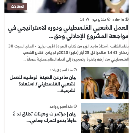
المقالات
admin
منذ يومين
19
العمل الشعبي الفلسطيني ودوره الاستراتيجي في
مواجهة المشروع الإحلالي وحق…
بقلم الكاتب : أستاذ ماجد الزير من كتاب للعودة اقرب برلين – ألمانياالسبت 30
رمضان 1441 هـالموافق 23 أيار (مايو) 2020م لم يكن اقتلاع الشعب
الفلسطيني من أرضه بالقوة وتهجيره إلى أنحاء العالم عمليةً سهلةً…
منذ أسبوع واحد
بيان صادر عن الهيئة الوطنية للعمل
الشعبي الفلسطيني/ استعادة
الشرعية…
منذ أسبوع واحد
بيان | مؤتمرات وهيئات تطلق نداءً
عاجلاً يدعو لتحرك جماعي…